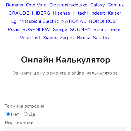
Bomann
Cold Vine
Electronicsdeluxe
Galaxy
Gemlux
GRAUDE
HIBERG
Hisense
Hitachi
Indesit
Kaiser
Lg
Mitsubishi Electric
NATIONAL
NORDFROST
Pozis
ROSENLEW
Snaige
SONNEN
Stinol
Tesler
Vestfrost
Xiaomi
Zarget
Birusa
Saratov
Онлайн Калькулятор
Узнайте цену ремонта в online-калькуляторе
Техника встроена
Нет
Да
Вид техники