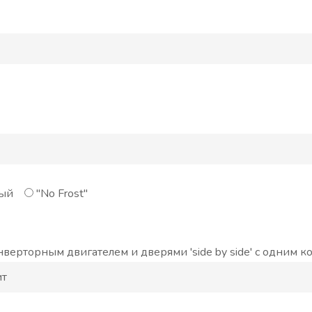
ый
"No Frost"
ерторным двигателем и дверями 'side by side' с одним 