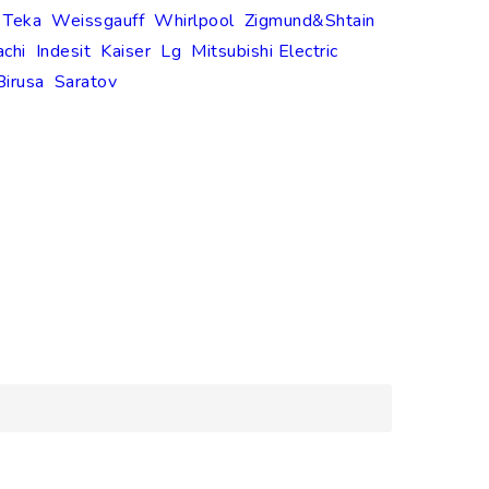
Teka
Weissgauff
Whirlpool
Zigmund&Shtain
achi
Indesit
Kaiser
Lg
Mitsubishi Electric
Birusa
Saratov