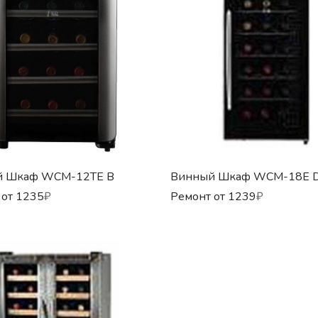
й Шкаф WCM-12TE B
Винный Шкаф WCM-18E 
 от
1235
₽
Ремонт от
1239
₽