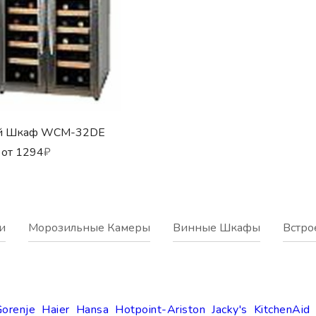
й Шкаф WCM-32DE
 от
1294
₽
и
Морозильные Камеры
Винные Шкафы
Встро
orenje
Haier
Hansa
Hotpoint-Ariston
Jacky's
KitchenAid