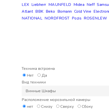
LEX
Liebherr
MAUNFELD
Midea
Neff
Samsu
Atlant
BBK
Beko
Bomann
Cold Vine
Electron
NATIONAL
NORDFROST
Pozis
ROSENLEW
Техника встроена
Нет
Да
Вид техники
Расположение морозильной камеры
нет
Снизу
Сверху
Сбоку