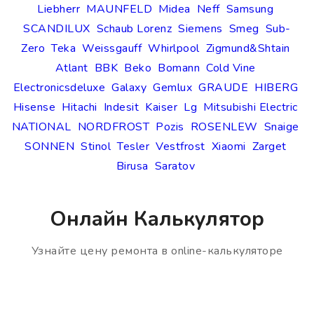
Liebherr
MAUNFELD
Midea
Neff
Samsung
SCANDILUX
Schaub Lorenz
Siemens
Smeg
Sub-
Zero
Teka
Weissgauff
Whirlpool
Zigmund&Shtain
Atlant
BBK
Beko
Bomann
Cold Vine
Electronicsdeluxe
Galaxy
Gemlux
GRAUDE
HIBERG
Hisense
Hitachi
Indesit
Kaiser
Lg
Mitsubishi Electric
NATIONAL
NORDFROST
Pozis
ROSENLEW
Snaige
SONNEN
Stinol
Tesler
Vestfrost
Xiaomi
Zarget
Birusa
Saratov
Онлайн Калькулятор
Узнайте цену ремонта в online-калькуляторе