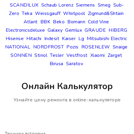
SCANDILUX
Schaub Lorenz
Siemens
Smeg
Sub-
Zero
Teka
Weissgauff
Whirlpool
Zigmund&Shtain
Atlant
BBK
Beko
Bomann
Cold Vine
Electronicsdeluxe
Galaxy
Gemlux
GRAUDE
HIBERG
Hisense
Hitachi
Indesit
Kaiser
Lg
Mitsubishi Electric
NATIONAL
NORDFROST
Pozis
ROSENLEW
Snaige
SONNEN
Stinol
Tesler
Vestfrost
Xiaomi
Zarget
Birusa
Saratov
Онлайн Калькулятор
Узнайте цену ремонта в online-калькуляторе
Техника встроена