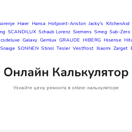
orenje
Haier
Hansa
Hotpoint-Ariston
Jacky's
KitchenAid
ng
SCANDILUX
Schaub Lorenz
Siemens
Smeg
Sub-Zero
icsdeluxe
Galaxy
Gemlux
GRAUDE
HIBERG
Hisense
Hit
Snaige
SONNEN
Stinol
Tesler
Vestfrost
Xiaomi
Zarget
Онлайн Калькулятор
Узнайте цену ремонта в online-калькуляторе