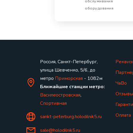
обслуживания
оборудования
Россия, Санкт-Петербург,
Реквиз
улица Шевченко, 5/6, до
Партне
метро
Приморская
- 1082м
ЧаВо
Ближайшие станции метро:
Отзыв
Василеостровская
,
Спортивная
Гаранти
Оплата
sankt-peterburg.holodilnik5.ru
sale@holodilnik5.ru