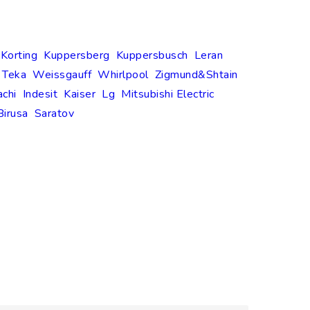
Korting
Kuppersberg
Kuppersbusch
Leran
Teka
Weissgauff
Whirlpool
Zigmund&Shtain
achi
Indesit
Kaiser
Lg
Mitsubishi Electric
Birusa
Saratov