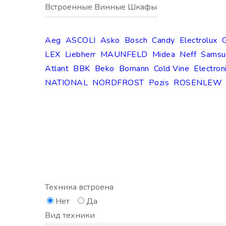
Встроенные Винные Шкафы
Aeg
ASCOLI
Asko
Bosch
Candy
Electrolux
G
LEX
Liebherr
MAUNFELD
Midea
Neff
Samsu
Atlant
BBK
Beko
Bomann
Cold Vine
Electron
NATIONAL
NORDFROST
Pozis
ROSENLEW
Техника встроена
Нет
Да
Вид техники