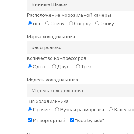
Расположение морозильной камеры
нет
Снизу
Сверху
Сбоку
Марка холодильника
Количество компрессоров
Одно-
Двух-
Трех-
Модель холодильника
Тип холодильника
Прочие
Ручная разморозка
Капельн
Инверторный
"Side by side"