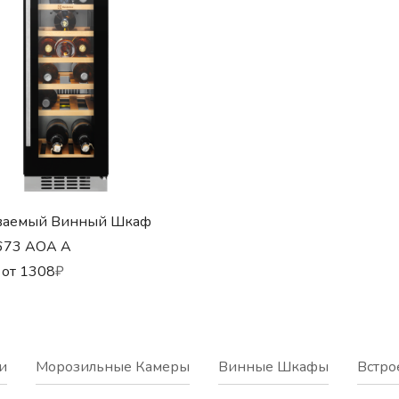
ваемый Винный Шкаф
673 AOA A
 от
1308
₽
и
Морозильные Камеры
Винные Шкафы
Встро