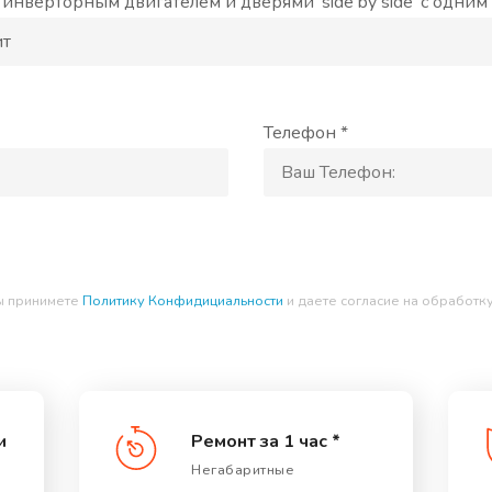
нверторным двигателем и дверями 'side by side' с одни
Телефон *
ы принимете
Политику Конфидициальности
и даете согласие на обработк
и
Ремонт за 1 час *
Негабаритные