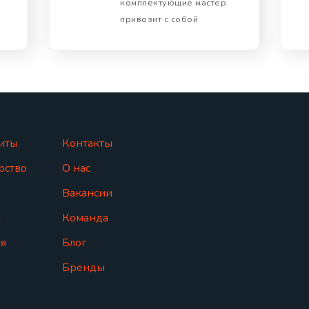
комплектующие мастер
привозит с собой
иты
Контакты
рство
О нас
Вакансии
ы
Команда
я
Блог
Бренды